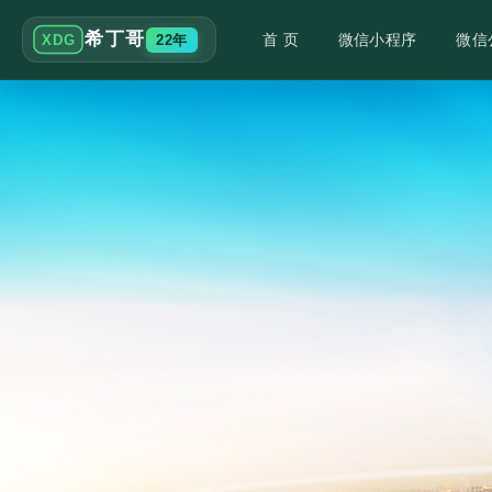
希丁哥
首 页
微信小程序
微信
22年
XDG